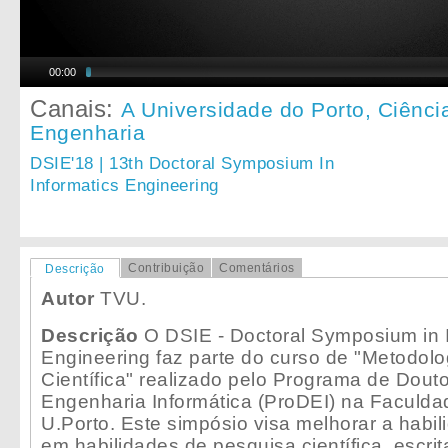
00:00
Canais:
A Universidade do Porto,
Ciênci
Engenharia
DSIE'18 | 13th Doctoral Symposium In
Informatics Engineering
Contribuição
Comentários
Descrição
Autor
TVU.
Descrição
O DSIE - Doctoral Symposium in I
Engineering faz parte do curso de "Metodol
Científica" realizado pelo Programa de Dou
Engenharia Informática (ProDEI) na Faculd
U.Porto. Este simpósio visa melhorar a habi
em habilidades de pesquisa científica, escri