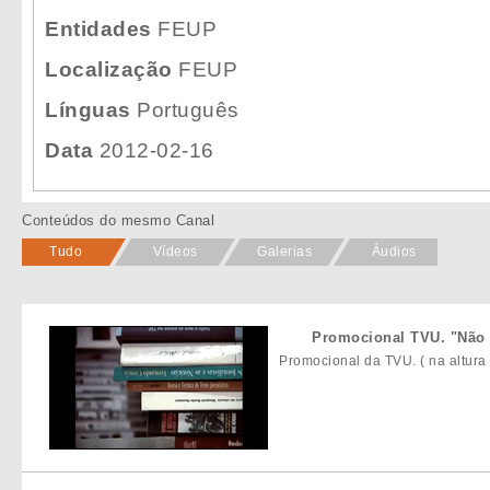
Entidades
FEUP
Localização
FEUP
Línguas
Português
Data
2012-02-16
Conteúdos do mesmo Canal
Tudo
Vídeos
Galerias
Áudios
Promocional TVU. "Não
Promocional da TVU. ( na altur