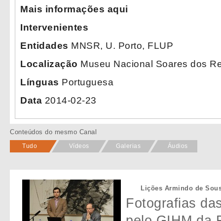
Mais informações aqui
Intervenientes
Entidades
MNSR, U. Porto, FLUP
Localização
Museu Nacional Soares dos Re
Línguas
Portuguesa
Data
2014-02-23
Conteúdos do mesmo Canal
Tudo
Vídeos
Galerias
Áudios
Lições Armindo de Sousa
Fotografias da
pelo GIHM da F