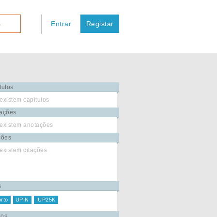
Entrar
Registar
S
tulos
existem capítulos
ações
existem anotações
ções
existem citações
s
rto
UPIN
IUP25K
xos