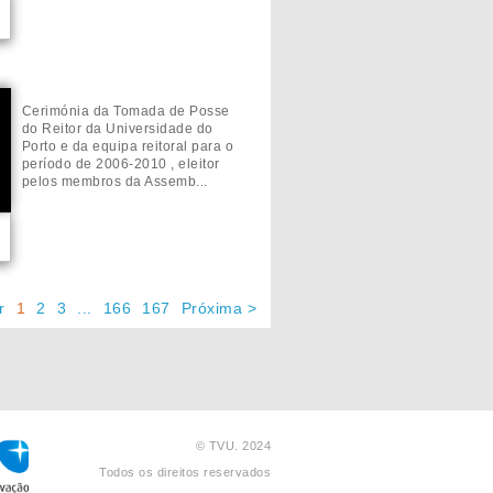
Cerimónia da Tomada de Posse
do Reitor da Universidade do
Porto e da equipa reitoral para o
período de 2006-2010 , eleitor
pelos membros da Assemb...
r
1
2
3
...
166
167
Próxima >
© TVU.
2024
Todos os direitos reservados