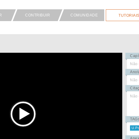
R
CONTRIBUIR
COMUNIDADE
TUTORIAI
Capí
Não 
Anot
Não 
Cita
Não 
TAG
U.Po
Ane