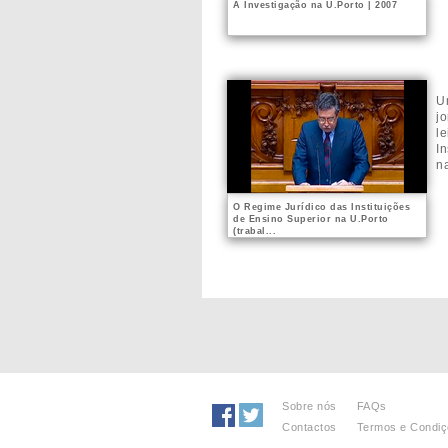
A Investigação na U.Porto | 2007
U
j
l
I
n
O Regime Jurídico das Instituições
de Ensino Superior na U.Porto
(trabal...
Sobre nós
FAQs
Contactos
Termos e Condi