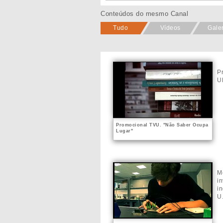
Conteúdos do mesmo Canal
Tudo
Vídeos
Gale
P
U
Promocional TVU. "Não Saber Ocupa
Lugar"
M
i
i
U