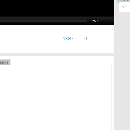
Não 
02:50
1820
0
ários