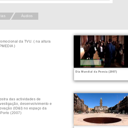
rias
Áudios
romocional da TVU. ( na altura
PMEDIA )
Dia Mundial da Poesia (2007)
ostra das actividades de
nvestigação, desenvolvimento e
novação (ID&I) no espaço da
.Porto (2007)