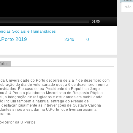
Não 
01:05
ências Sociais e Humanidades
.Porto 2019
2349
0
ários
da Universidade do Porto decorreu de 2 a 7 de dezembro com
lebração do dia do voluntariado que, a 6 de dezembro, reuniu
convidados. É o caso do ex-Presidente da República Jorge
ou à U.Porto a plataforma Mecanismo de Resposta Rápida
al, a integração de refugiados e estudantes em mobilidade
são incluiu também a habitual entrega do Prémio de
a destacar igualmente as intervenções de Gustavo Carona
dantes sírios a estudar na U.Porto, que tiveram assim a
emunho.
ó-Reitor da U.Porto)