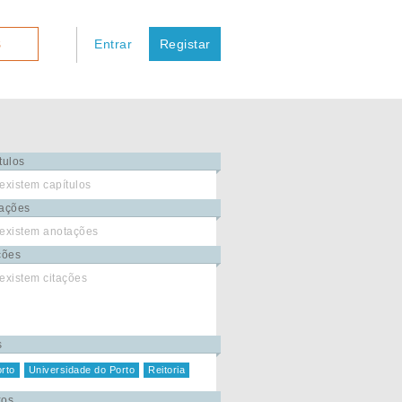
Entrar
Registar
S
tulos
existem capítulos
ações
existem anotações
ções
existem citações
s
rto
Universidade do Porto
Reitoria
xos