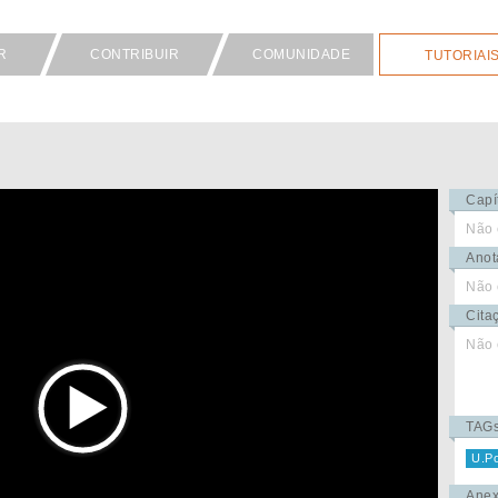
R
CONTRIBUIR
COMUNIDADE
TUTORIAI
Capí
Não 
Anot
Não 
Cita
Não 
TAG
U.Po
Ane