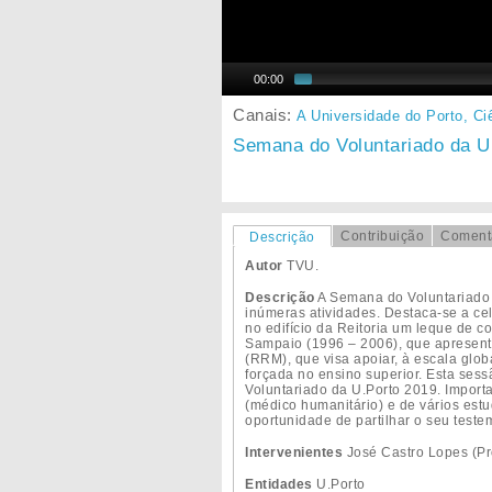
00:00
Canais:
A Universidade do Porto,
Ci
Semana do Voluntariado da U
Contribuição
Coment
Descrição
Autor
TVU.
Descrição
A Semana do Voluntariado 
inúmeras atividades. Destaca-se a ce
no edifício da Reitoria um leque de 
Sampaio (1996 – 2006), que apresent
(RRM), que visa apoiar, à escala glob
forçada no ensino superior. Esta ses
Voluntariado da U.Porto 2019. Import
(médico humanitário) e de vários estu
oportunidade de partilhar o seu test
Intervenientes
José Castro Lopes (Pr
Entidades
U.Porto