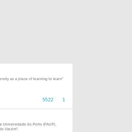
ity as a place of learning to learn"
5522
1
da Universidade do Porto (FAUP),
do Varzim".