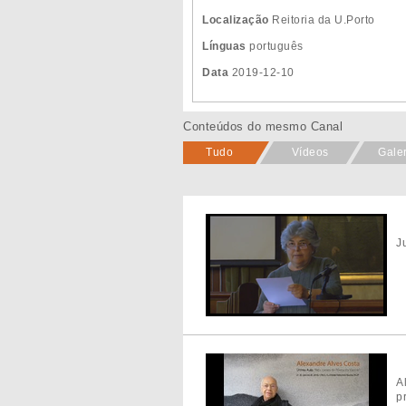
Localização
Reitoria da U.Porto
Línguas
português
Data
2019-12-10
Conteúdos do mesmo Canal
Tudo
Vídeos
Gale
J
A
p