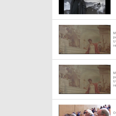
M
p
U
r
M
p
U
r
O