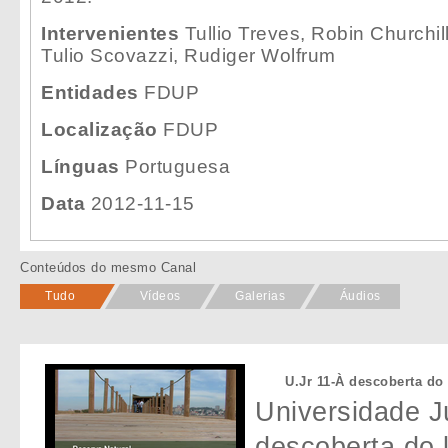
Intervenientes
Tullio Treves, Robin Churchill
Tulio Scovazzi, Rudiger Wolfrum
Entidades
FDUP
Localização
FDUP
Línguas
Portuguesa
Data
2012-11-15
Conteúdos do mesmo Canal
Tudo
Vídeos
Galerias
Áudios
U.Jr 11-À descoberta do 
Universidade Jú
descoberta do l