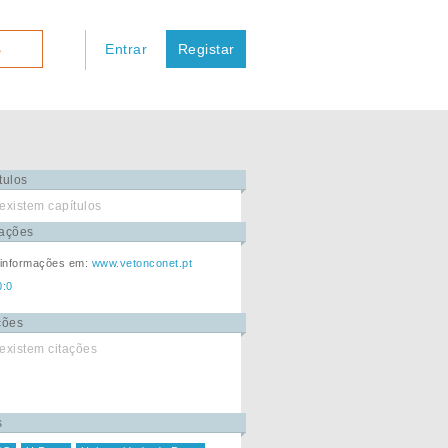
Entrar
Registar
S
tulos
existem capítulos
ações
 informações em:
www.vetonconet.pt
0:0
ções
existem citações
s