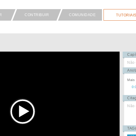
R
CONTRIBUIR
COMUNIDADE
TUTORIAI
Capí
Não 
Anot
Mais
0:
Cita
Não 
TAG