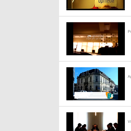
P
A
V