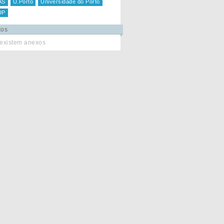
AS
U.Porto
Universidade do Porto
UP
xos
existem anexos