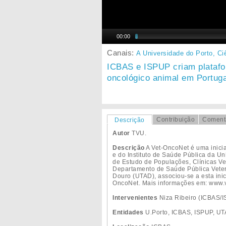
00:00
Canais:
A Universidade do Porto,
Ci
ICBAS e ISPUP criam platafo
oncológico animal em Portuga
Contribuição
Coment
Descrição
Autor
TVU.
Descrição
A Vet-OncoNet é uma inicia
e do Instituto de Saúde Pública da U
de Estudo de Populações, Clínicas Ve
Departamento de Saúde Pública Veteri
Douro (UTAD), associou-se a esta inic
OncoNet. Mais informações em: www.v
Intervenientes
Niza Ribeiro (ICBAS/I
Entidades
U.Porto, ICBAS, ISPUP, U