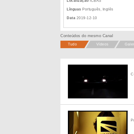
Localização
ICBAS
Línguas
Português, Inglês
Data
2019-12-10
Conteúdos do mesmo Canal
Tudo
Vídeos
Gale
C
P