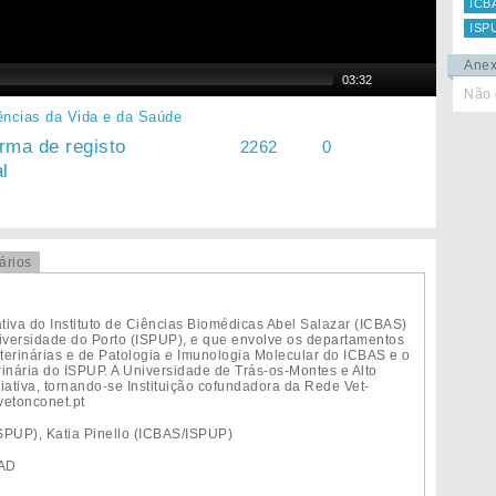
ICB
ISP
Ane
03:32
Não 
ências da Vida e da Saúde
rma de registo
2262
0
l
ários
tiva do Instituto de Ciências Biomédicas Abel Salazar (ICBAS)
niversidade do Porto (ISPUP), e que envolve os departamentos
terinárias e de Patologia e Imunologia Molecular do ICBAS e o
nária do ISPUP. A Universidade de Trás-os-Montes e Alto
iativa, tornando-se Instituição cofundadora da Rede Vet-
etonconet.pt
SPUP), Katia Pinello (ICBAS/ISPUP)
TAD