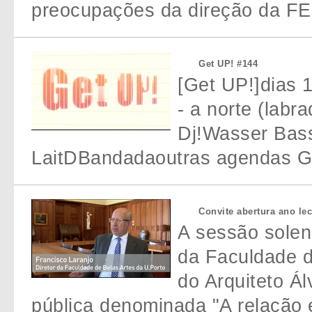
preocupações da direção da F
Get UP! #144
[Get UP!]dias 
- a norte (labr
Dj!Wasser Bas
LaitDBandadaoutras agendas G
Convite abertura ano le
A sessão solen
da Faculdade d
do Arquiteto Ál
pública denominada "A relação 