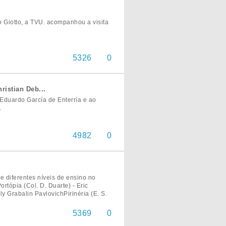
o Giotto, a TVU. acompanhou a visita
5326
0
ristian Deb...
Eduardo García de Enterría e ao
.
4982
0
e diferentes níveis de ensino no
rtópia (Col. D. Duarte) - Eric
y Grabalin PavlovichPirinéria (E. S.
5369
0