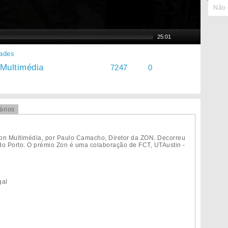
Não 
25:01
dades
Multimédia
7247
0
ários
n Multimédia, por Paulo Camacho, Diretor da ZON. Decorreu
 do Porto. O prémio Zon é uma colaboração de FCT, UTAustin -
gal