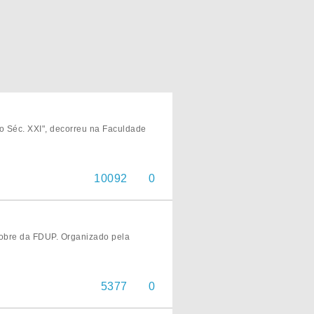
no Séc. XXI", decorreu na Faculdade
10092
0
Nobre da FDUP. Organizado pela
5377
0