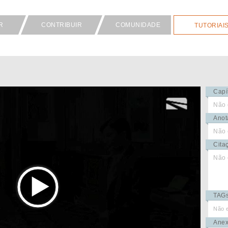
R
CONTRIBUIR
COMUNIDADE
TUTORIAI
Capí
Não 
Anot
Não 
Cita
Não 
TAG
Não 
Ane