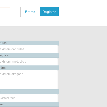
Entrar
Registar
S
tulos
existem capítulos
ações
existem anotações
ções
existem citações
s
existem tags
xos