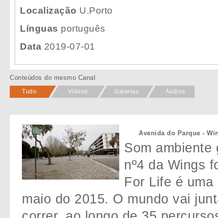
Localização
U.Porto
Línguas
português
Data
2019-07-01
Conteúdos do mesmo Canal
Tudo
Vídeos
Galerias
Áudios
Avenida do Parque - Wi
Som ambiente 
nº4 da Wings f
For Life é uma 
maio do 2015. O mundo vai jun
correr, ao longo de 35 percurso