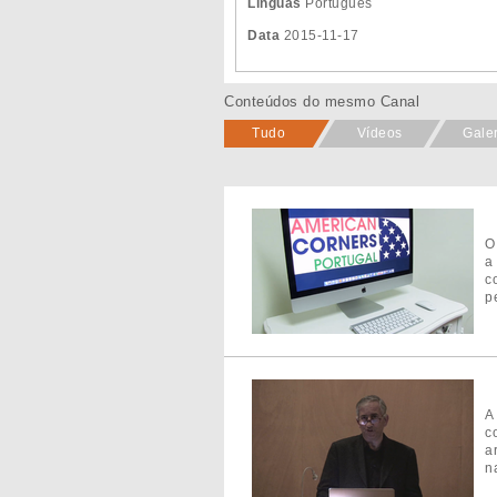
Línguas
Português
Data
2015-11-17
Conteúdos do mesmo Canal
Tudo
Vídeos
Gale
O
a
c
pe
A
c
a
n