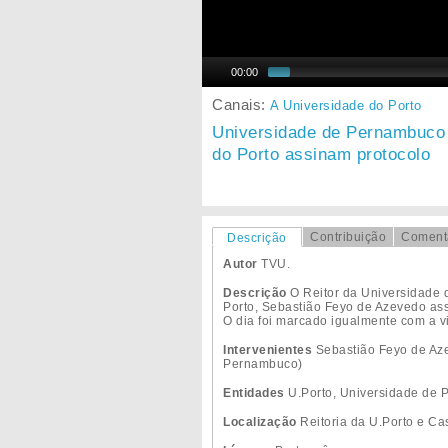
00:00
Canais:
A Universidade do Porto
Universidade de Pernambuco 
do Porto assinam protocolo
Contribuição
Coment
Descrição
Autor
TVU.
Descrição
O Reitor da Universidade 
Porto, Sebastião Feyo de Azevedo ass
O dia foi marcado igualmente com a v
Intervenientes
Sebastião Feyo de Azev
Pernambuco)
Entidades
U.Porto, Universidade de
Localização
Reitoria da U.Porto e C