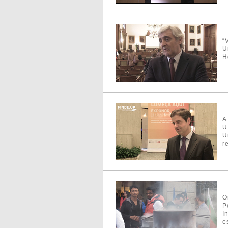
“
U
H
A
U
U
r
O
P
I
e