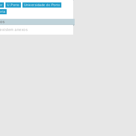
or
U.Porto
Universidade do Porto
oria
xos
existem anexos