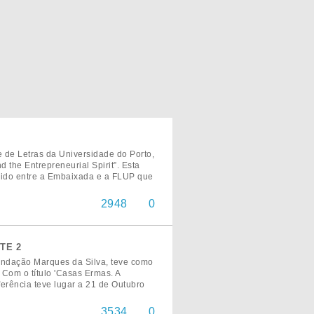
de Letras da Universidade do Porto,
 the Entrepreneurial Spirit”. Esta
ecido entre a Embaixada e a FLUP que
2948
0
RTE 2
Fundação Marques da Silva, teve como
 Com o título 'Casas Ermas. A
erência teve lugar a 21 de Outubro
3534
0