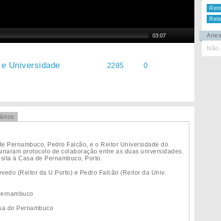
Reit
Reit
Ane
03:07
Não 
e Universidade
2285
0
ários
de Pernambuco, Pedro Falcão, e o Reitor Universidade do
inaram protocolo de colaboração entre as duas universidades.
isita à Casa de Pernambuco, Porto.
edo (Reitor da U.Porto) e Pedro Falcão (Reitor da Univ.
 Pernambuco
asa do Pernambuco