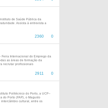
Instituto de Saúde Pública da
turidade. Assista à entrevista a
2360
0
- Feira Internacional do Emprego da
todas as áreas de formação da
 recrutar profissionais
2911
0
tituto Politécnico do Porto, a UCP–
a do Porto (FAP), o Magusto
intercâmbio cultural, entre os