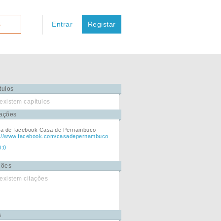
Entrar
Registar
S
tulos
existem capítulos
ações
na de facebook Casa de Pernambuco -
s://www.facebook.com/casadepernambuco
0:0
ções
existem citações
s