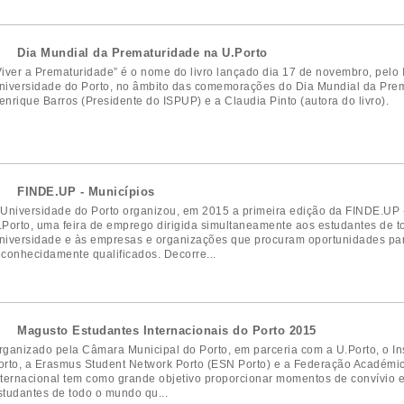
Dia Mundial da Prematuridade na U.Porto
Viver a Prematuridade” é o nome do livro lançado dia 17 de novembro, pelo 
niversidade do Porto, no âmbito das comemorações do Dia Mundial da Prema
enrique Barros (Presidente do ISPUP) e a Claudia Pinto (autora do livro).
FINDE.UP - Municípios
 Universidade do Porto organizou, em 2015 a primeira edição da FINDE.UP 
.Porto, uma feira de emprego dirigida simultaneamente aos estudantes de 
niversidade e às empresas e organizações que procuram oportunidades para
econhecidamente qualificados. Decorre...
Magusto Estudantes Internacionais do Porto 2015
rganizado pela Câmara Municipal do Porto, em parceria com a U.Porto, o Ins
orto, a Erasmus Student Network Porto (ESN Porto) e a Federação Académic
nternacional tem como grande objetivo proporcionar momentos de convívio e 
studantes de todo o mundo qu...