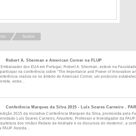
rias
Áudios
Robert A. Sherman e American Corner na FLUP
 Embaixador dos EUA em Portugal, Robert A. Sherman, esteve na Faculdade 
 participar na conferência sobre “The Importance and Power of Innovation and
onferência realiza-se no âmbito do American Corner, um protocolo estabel
rmite, entre...
Conferência Marques da Silva 2015 - Luís Soares Carneiro . PA
 edição 2015 da iniciativa Conferência Marques da Silva, promovida pela 
onvidado Luís Soares Carneiro, Arquiteto, Professor e Investigador da FAUP.
rquitetura dos irmãos Rebelo de Andrade e os discursos do moderno', a conf
a FAUP. Assista...