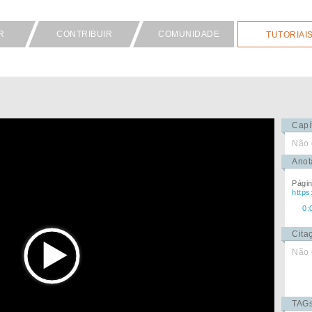
R
CONTRIBUIR
COMUNIDADE
TUTORIAI
Capí
Não 
Anot
Pági
http
0:
Cita
Não 
TAG