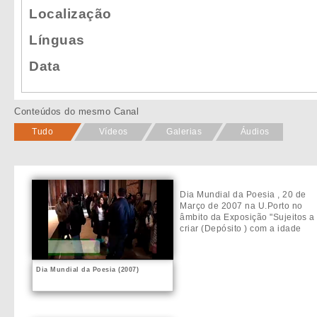
Localização
Línguas
Data
Conteúdos do mesmo Canal
Tudo
Vídeos
Galerias
Áudios
Dia Mundial da Poesia , 20 de
Março de 2007 na U.Porto no
âmbito da Exposição "Sujeitos a
criar (Depósito ) com a idade
Dia Mundial da Poesia (2007)