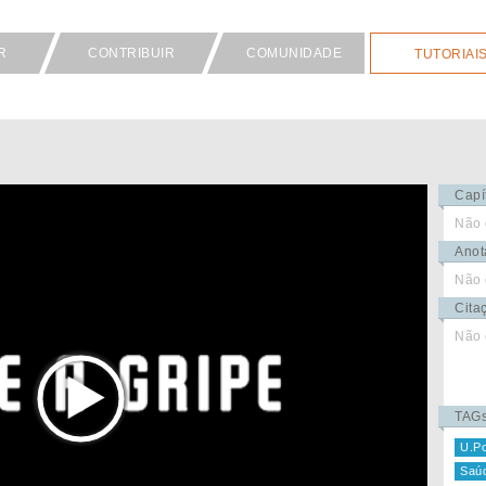
R
CONTRIBUIR
COMUNIDADE
TUTORIAI
Capí
Não 
Anot
Não 
Cita
Não 
TAG
U.Po
Saúd