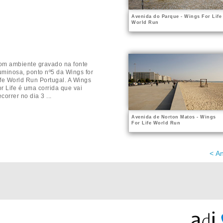
Avenida do Parque - Wings For Life
World Run
om ambiente gravado na fonte
uminosa, ponto nº5 da Wings for
ife World Run Portugal. A Wings
or Life é uma corrida que vai
correr no dia 3 ...
Avenida de Norton Matos - Wings
For Life World Run
< An