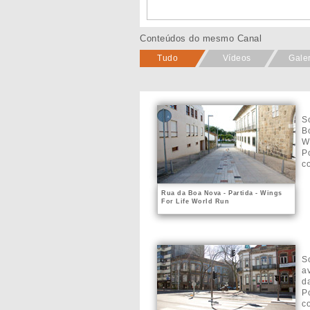
Conteúdos do mesmo Canal
Tudo
Vídeos
Gale
S
B
W
P
co
Rua da Boa Nova - Partida - Wings
For Life World Run
S
a
d
P
co