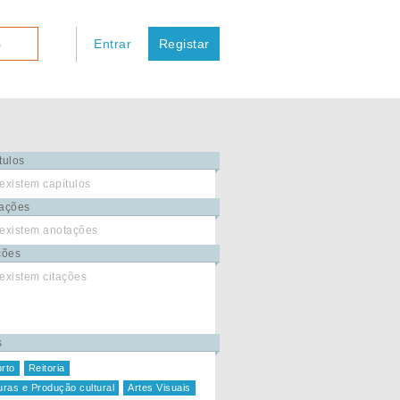
Entrar
Registar
S
tulos
existem capítulos
ações
existem anotações
ções
existem citações
s
rto
Reitoria
uras e Produção cultural
Artes Visuais