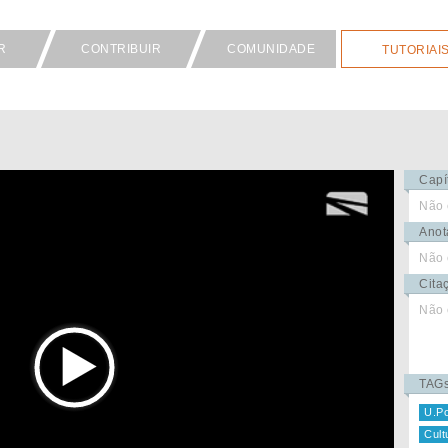
R
CONTRIBUIR
COMUNIDADE
TUTORIAI
Capí
Não 
Anot
Não 
Cita
Não 
TAG
U.Po
Cult