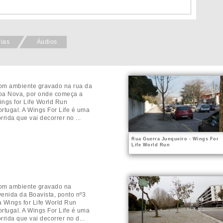
rias
Áudios
om ambiente gravado na rua da
oa Nova, por onde começa a
ings for Life World Run
ortugal. A Wings For Life é uma
rrida que vai decorrer no ...
Rua Guerra Junqueiro - Wings For
Life World Run
om ambiente gravado na
venida da Boavista, ponto nº3
a Wings for Life World Run
ortugal. A Wings For Life é uma
rrida que vai decorrer no d...