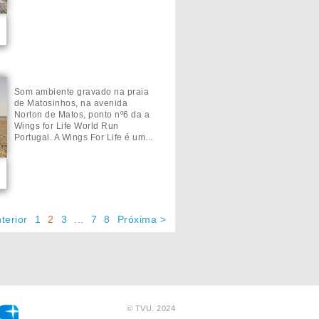
Som ambiente gravado na praia
de Matosinhos, na avenida
Norton de Matos, ponto nº6 da a
Wings for Life World Run
Portugal. A Wings For Life é um...
terior
1
2
3
...
7
8
Próxima >
© TVU.
2024