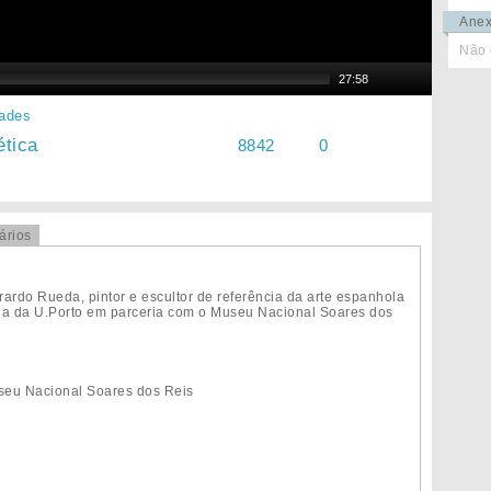
Ane
Não 
27:58
dades
tica
8842
0
ários
rardo Rueda, pintor e escultor de referência da arte espanhola
ria da U.Porto em parceria com o Museu Nacional Soares dos
seu Nacional Soares dos Reis