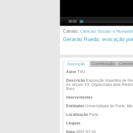
00:00
Canais:
Ciências Sociais e Humani
Gerardo Rueda: evocação poé
Contribuição
Coment
Descrição
Autor
TVU.
Descrição
Exposição tripartida de Ge
do século XX. Organizada pela Reito
Reis.
Intervenientes
Entidades
Universidade do Porto, Mu
Localização
Porto
Línguas
Data
2007-07-01