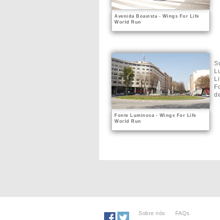
Avenida Boavista - Wings For Life
World Run
S
L
L
F
de
Fonte Luminosa - Wings For Life
World Run
Sobre nós
FAQs