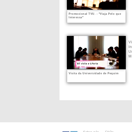
Promocional TVU. - "Viaja Pelo que
Interessa"
V
In
U
M
Visita da Universidade de Pequim