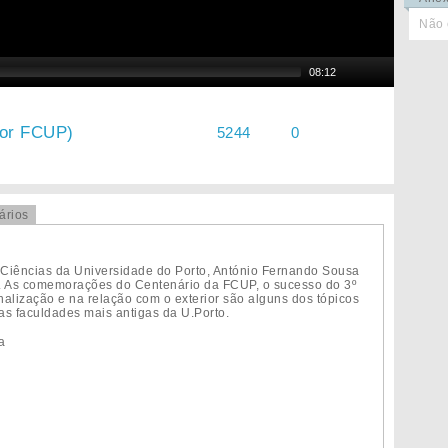
Não 
08:12
tor FCUP)
5244
0
ários
 Ciências da Universidade do Porto, António Fernando Sousa
12. As comemorações do Centenário da FCUP, o sucesso do 3º
onalização e na relação com o exterior são alguns dos tópicos
as faculdades mais antigas da U.Porto.
a