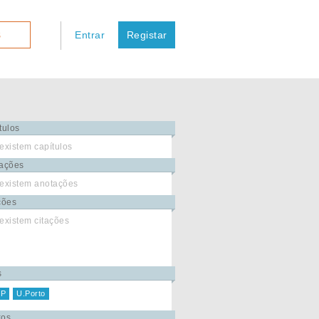
Entrar
Registar
S
tulos
existem capítulos
ações
existem anotações
ções
existem citações
s
P
U.Porto
xos