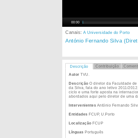
00:00
Canais:
A Universidade do Porto
António Fernando Silva (Dire
Contribuição
Coment
Descrição
Autor
TVU.
Descrição
O diretor da Faculdade de
da Silva, fala do ano letivo 2011/20
ciclo e uma forte aposta na internaci
abordados aqui pelo diretor de uma d
Intervenientes
António Fernando Silv
Entidades
FCUP, U.Porto
Localização
FCUP
Línguas
Português