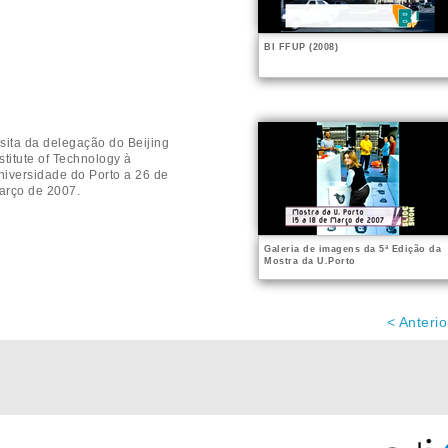
BI FFUP (2008)
isita da delegação do Beijing
stitute of Technology à
niversidade do Porto a 26 de
arço de 2007.
Galeria de imagens da 5ª Edição da
Mostra da U.Porto
< Anterio