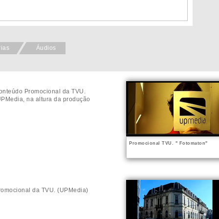
rias
Áudios
onteúdo Promocional da TVU.
UPMedia, na altura da produção
Promocional TVU. " Fotomaton"
romocional da TVU. (UPMedia)