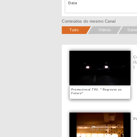
Data
Conteúdos do mesmo Canal
Tudo
Vídeos
Gale
C
(
)
Promocional TVU. " Regresso ao
Futuro"
P