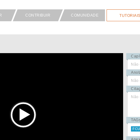
R
CONTRIBUIR
COMUNIDADE
TUTORIAI
Capí
Não 
Anot
Não 
Cita
Não 
TAG
FCU
Ane