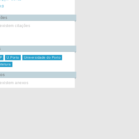
0:0
ções
existem citações
s
P
U.Porto
Universidade do Porto
itetura
xos
existem anexos