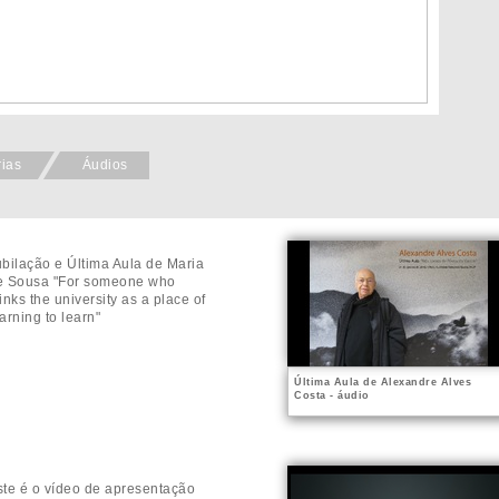
rias
Áudios
ubilação e Última Aula de Maria
e Sousa "For someone who
inks the university as a place of
arning to learn"
Última Aula de Alexandre Alves
Costa - áudio
ste é o vídeo de apresentação