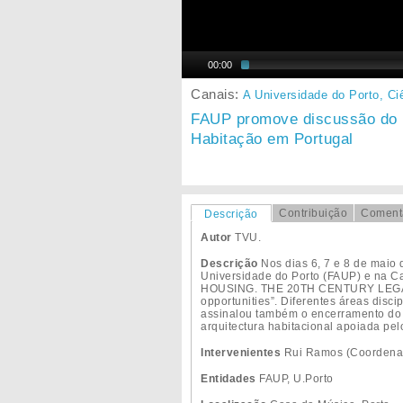
00:00
Canais:
A Universidade do Porto,
Ci
FAUP promove discussão do
Habitação em Portugal
Contribuição
Coment
Descrição
Autor
TVU.
Descrição
Nos dias 6, 7 e 8 de maio 
Universidade do Porto (FAUP) e na 
HOUSING. THE 20TH CENTURY LEGACY.
opportunities”. Diferentes áreas disc
assinalou também o encerramento do p
arquitectura habitacional apoiada pe
Intervenientes
Rui Ramos (Coordenad
Entidades
FAUP, U.Porto