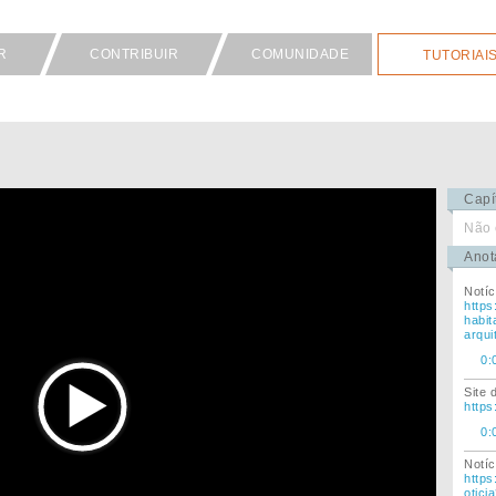
R
CONTRIBUIR
COMUNIDADE
TUTORIAI
Capí
Não 
Anot
Notíc
https
habit
arqui
0:
Site 
https
0:
Notíc
https
otici