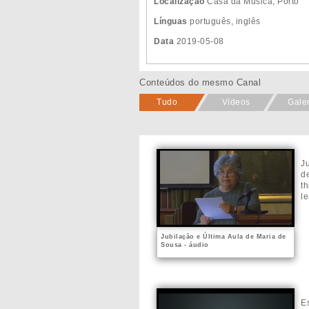
Localização
Casa da Música, Porto
Línguas
português, inglês
Data
2019-05-08
Conteúdos do mesmo Canal
Tudo
Vídeos
Gale
J
d
th
le
Jubilação e Última Aula de Maria de
Sousa - áudio
E