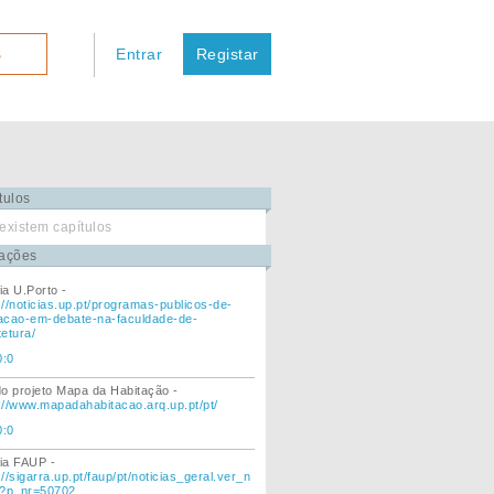
Entrar
Registar
S
tulos
existem capítulos
ações
ia U.Porto -
://noticias.up.pt/programas-publicos-de-
acao-em-debate-na-faculdade-de-
tetura/
0:0
do projeto Mapa da Habitação -
://www.mapadahabitacao.arq.up.pt/pt/
0:0
ia FAUP -
://sigarra.up.pt/faup/pt/noticias_geral.ver_n
a?p_nr=50702