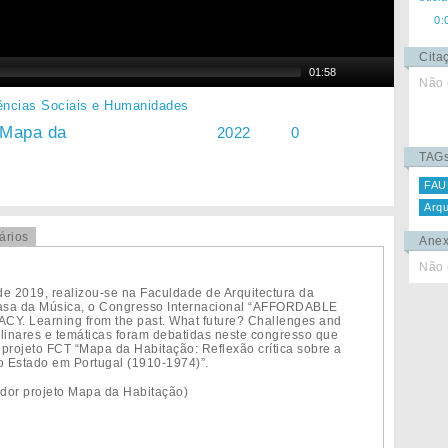
0:
Cita
01:58
Não 
ências Sociais e Humanidades
 Mapa da
2022
0
TAG
FAU
Arqu
ários
Ane
Não 
de 2019, realizou-se na Faculdade de Arquitectura da
Casa da Música, o Congresso Internacional “AFFORDABLE
 Learning from the past. What future? Challenges and
iplinares e temáticas foram debatidas neste congresso que
rojeto FCT “Mapa da Habitação: Reflexão crítica sobre a
lo Estado em Portugal (1910-1974)”.
or projeto Mapa da Habitação)