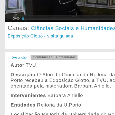
00:00
Canais:
Ciências Sociais e Humanidade
Exposição Giotto - visita guiada
Contribuição
Comentários
Descrição
Autor
TVU.
Descrição
O Átrio de Química da Reitoria d
Porto recebeu a Exposição Giotto, a TVU. a
orientada pela historiadora Barbara Aniello.
Intervenientes
Barbara Aniello
Entidades
Reitoria da U.Porto
Localização
Reitoria da Universidade do Po