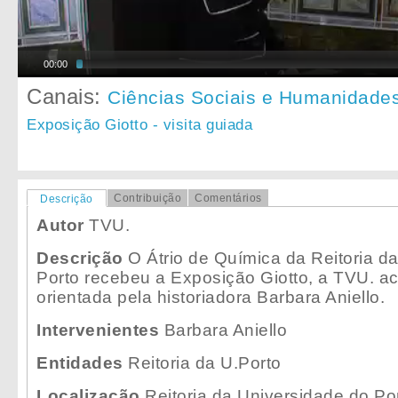
00:00
Canais:
Ciências Sociais e Humanidade
Exposição Giotto - visita guiada
Contribuição
Comentários
Descrição
Autor
TVU.
Descrição
O Átrio de Química da Reitoria d
Porto recebeu a Exposição Giotto, a TVU. a
orientada pela historiadora Barbara Aniello.
Intervenientes
Barbara Aniello
Entidades
Reitoria da U.Porto
Localização
Reitoria da Universidade do Po