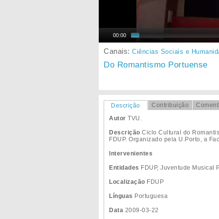
00:00
Canais:
Ciências Sociais e Humani
Do Romantismo Portuense
Contribuição
Coment
Descrição
Autor
TVU.
Descrição
Ciclo Cultural do Romanti
FDUP. Organizado pela U.Porto, a Fac
Intervenientes
Entidades
FDUP, Juventude Musical 
Localização
FDUP
Línguas
Portuguesa
Data
2009-03-22