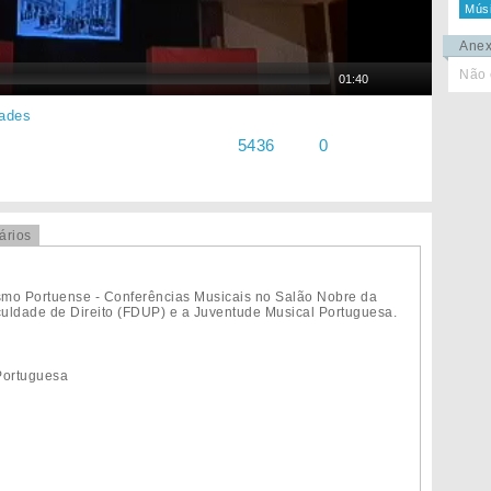
Músi
Ane
Não 
01:40
dades
5436
0
ários
smo Portuense - Conferências Musicais no Salão Nobre da
uldade de Direito (FDUP) e a Juventude Musical Portuguesa.
Portuguesa