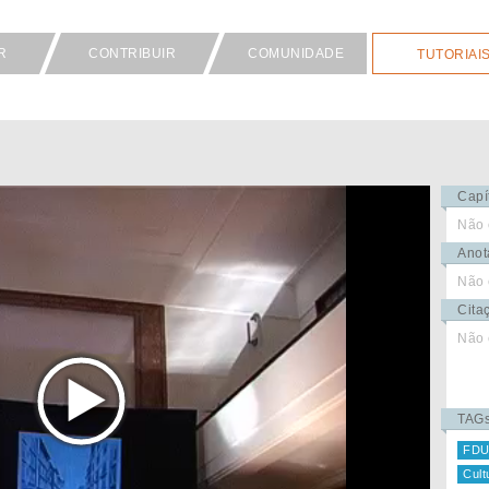
R
CONTRIBUIR
COMUNIDADE
TUTORIAI
Capí
Não 
Anot
Não 
Cita
Não 
TAG
FDU
Cult