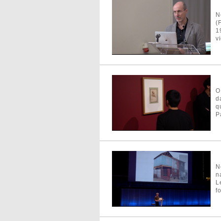
N
(
1
vi
O
d
q
P
N
n
L
f