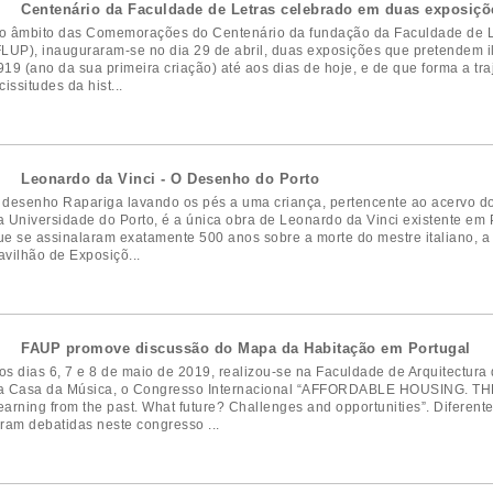
Centenário da Faculdade de Letras celebrado em duas exposiçõ
o âmbito das Comemorações do Centenário da fundação da Faculdade de Le
FLUP), inauguraram-se no dia 29 de abril, duas exposições que pretendem il
919 (ano da sua primeira criação) até aos dias de hoje, e de que forma a tr
cissitudes da hist...
Leonardo da Vinci - O Desenho do Porto
 desenho Rapariga lavando os pés a uma criança, pertencente ao acervo d
a Universidade do Porto, é a única obra de Leonardo da Vinci existente em 
ue se assinalaram exatamente 500 anos sobre a morte do mestre italiano, a
avilhão de Exposiçõ...
FAUP promove discussão do Mapa da Habitação em Portugal
os dias 6, 7 e 8 de maio de 2019, realizou-se na Faculdade de Arquitectura
a Casa da Música, o Congresso Internacional “AFFORDABLE HOUSING. 
earning from the past. What future? Challenges and opportunities”. Diferente
oram debatidas neste congresso ...