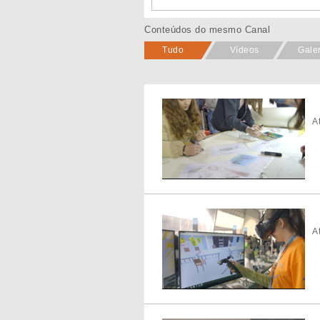
Conteúdos do mesmo Canal
Tudo
Vídeos
Gale
A
A