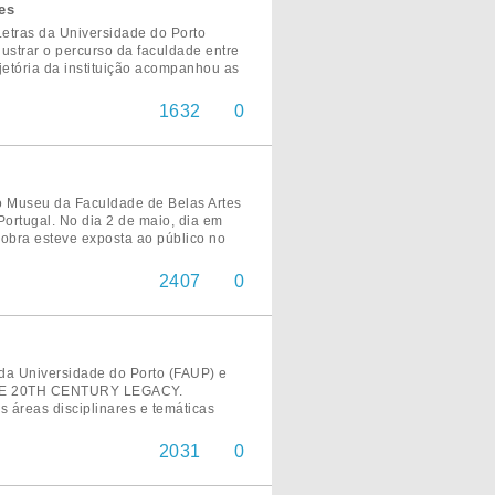
es
tras da Universidade do Porto
ustrar o percurso da faculdade entre
ajetória da instituição acompanhou as
1632
0
o Museu da Faculdade de Belas Artes
Portugal. No dia 2 de maio, dia em
 obra esteve exposta ao público no
2407
0
 da Universidade do Porto (FAUP) e
THE 20TH CENTURY LEGACY.
s áreas disciplinares e temáticas
2031
0