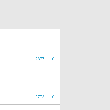
2377
0
2772
0