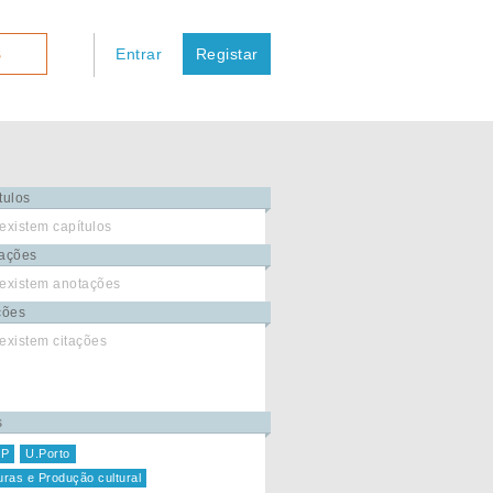
Entrar
Registar
S
tulos
existem capítulos
ações
existem anotações
ções
existem citações
s
P
U.Porto
uras e Produção cultural