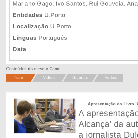
Mariano Gago, Ivo Santos, Rui Gouveia, Ana
Entidades
U.Porto
Localização
U.Porto
Línguas
Português
Data
Conteúdos do mesmo Canal
Tudo
Vídeos
Galerias
Áudios
Apresentação do Livro '
A apresentação
Alcança' da au
a jornalista Du