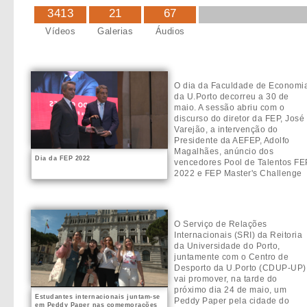
3413
21
67
Vídeos
Galerias
Áudios
O dia da Faculdade de Economi
da U.Porto decorreu a 30 de
maio. A sessão abriu com o
discurso do diretor da FEP, José
Varejão, a intervenção do
Presidente da AEFEP, Adolfo
Magalhães, anúncio dos
Dia da FEP 2022
vencedores Pool de Talentos FE
2022 e FEP Master's Challenge
2022. O Prémio Carreira FEP
2022 foi atribuído este ano a
Fernando Gomes, antigo
estudan...
O Serviço de Relações
Internacionais (SRI) da Reitoria
da Universidade do Porto,
juntamente com o Centro de
Desporto da U.Porto (CDUP-UP)
vai promover, na tarde do
próximo dia 24 de maio, um
Estudantes internacionais juntam-se
Peddy Paper pela cidade do
em Peddy Paper nas comemorações