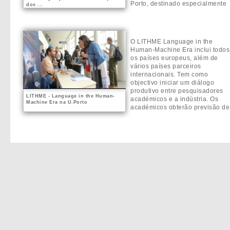
Porto, destinado especialmente
dos ...
aos estudantes de mobilidade d
instituição. Integrado no âmbito
das comemorações dos 35 anos
...
O LITHME Language in the
Human-Machine Era inclui todos
os países europeus, além de
vários países parceiros
internacionais. Tem como
objectivo iniciar um diálogo
produtivo entre pesquisadores
LITHME - Language in the Human-
académicos e a indústria. Os
Machine Era na U.Porto
académicos obterão previsão de
tecnologias futuras, enquanto as
partes interessadas do setor
obterão informações sobre os
pote...