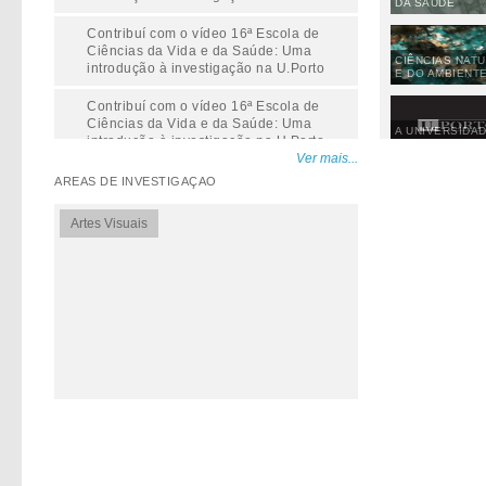
DA SAÚDE
Contribuí com o vídeo 16ª Escola de
Ciências da Vida e da Saúde: Uma
CIÊNCIAS NATU
introdução à investigação na U.Porto
E DO AMBIENT
Contribuí com o vídeo 16ª Escola de
Ciências da Vida e da Saúde: Uma
A UNIVERSIDA
introdução à investigação na U.Porto
PORTO
Ver mais...
Contribuí com o vídeo O museu como
ÁREAS DE INVESTIGAÇÃO
espaço de fruição: Balanço da nova
unidade curricular entre U.Porto e MNSR
Artes Visuais
Contribuí com o vídeo O museu como
espaço de fruição: Balanço da nova
unidade curricular entre U.Porto e MNSR