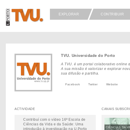
EXPLORAR
CONTRIBUIR
TVU. Universidade do Porto
A TVU. é um portal colaborativo online
A sua missão é valorizar e explorar no
sua difusão e partilha.
Facebook
Twitter
Website
ACTIVIDADE
CANAIS SUBSCR
Contribuí com o vídeo 16ª Escola de
Ciências da Vida e da Saúde: Uma
CIÊNCIAS DA V
introdução à investigação na U.Porto