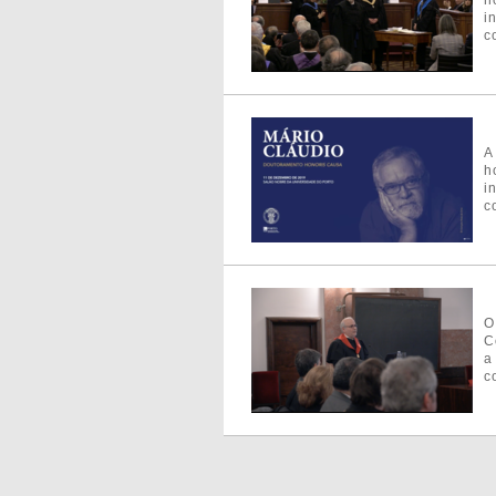
h
i
c
A
h
i
c
O
C
a
c