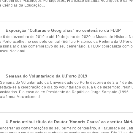
a Ordem dos Psicólogos Portugueses, Francisco Miranda Rodrigues e da P
e Ciências da Educação...
Exposição "Culturas e Geografias" no centenário da FLUP
e 6 de dezembro de 2019 e até 19 de julho de 2020, o Museu de História Na
o Porto acolhe, no seu polo central (Edifício Histórico da Reitoria da U.Port
 assinalar o ano comemorativo do seu centenário, a FLUP coorganiza com
useu Nacional...
Semana do Voluntariado da U.Porto 2019
 Semana do Voluntariado da Universidade do Porto decorreu de 2 a 7 de d
estaca-se a celebração do dia do voluntariado que, a 6 de dezembro, reuniu
onvidados. É o caso do ex-Presidente da República Jorge Sampaio (1996 – 
lataforma Mecanismo d...
U.Porto atribui título de Doutor 'Honoris Causa' ao escritor Már
 encerrar as comemorações do seu primeiro centenário, a Faculdade de Let