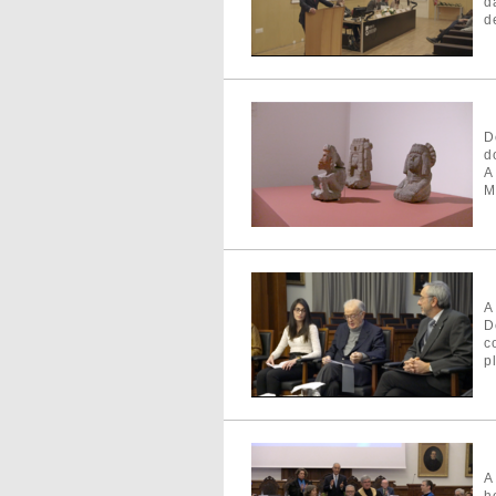
d
d
D
d
A
M
A
D
c
p
A