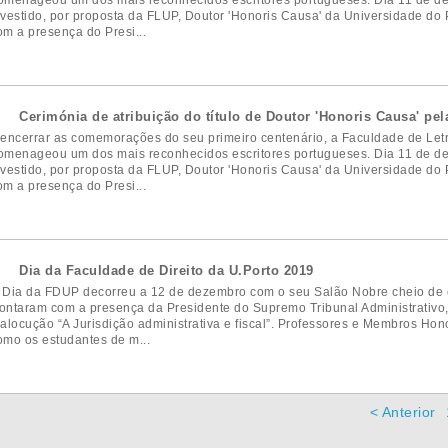
omenageou um dos mais reconhecidos escritores portugueses. Dia 11 de de
nvestido, por proposta da FLUP, Doutor 'Honoris Causa' da Universidade do
om a presença do Presi...
Cerimónia de atribuição do título de Doutor 'Honoris Causa' pela
 encerrar as comemorações do seu primeiro centenário, a Faculdade de Let
omenageou um dos mais reconhecidos escritores portugueses. Dia 11 de de
nvestido, por proposta da FLUP, Doutor 'Honoris Causa' da Universidade do
om a presença do Presi...
Dia da Faculdade de Direito da U.Porto 2019
 Dia da FDUP decorreu a 12 de dezembro com o seu Salão Nobre cheio de e
ontaram com a presença da Presidente do Supremo Tribunal Administrativo,
 alocução “A Jurisdição administrativa e fiscal”. Professores e Membros Ho
omo os estudantes de m...
< Anterior