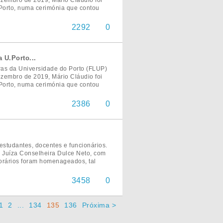
zembro de 2019, Mário Cláudio foi
 Porto, numa cerimónia que contou
2292
0
 U.Porto...
ras da Universidade do Porto (FLUP)
zembro de 2019, Mário Cláudio foi
 Porto, numa cerimónia que contou
2386
0
studantes, docentes e funcionários.
 Juíza Conselheira Dulce Neto, com
norários foram homenageados, tal
3458
0
1
2
...
134
135
136
Próxima >