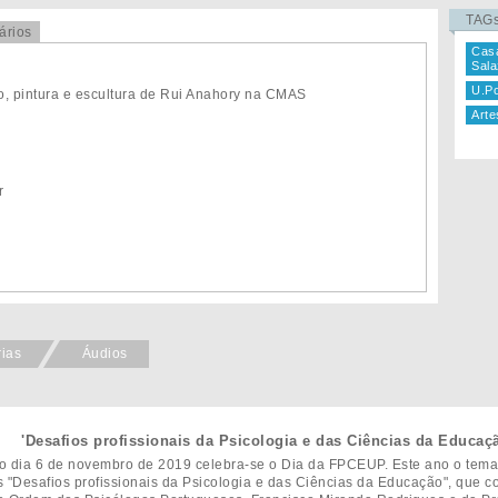
TAG
ários
Cas
Sala
U.Po
o, pintura e escultura de Rui Anahory na CMAS
Arte
r
rias
Áudios
'Desafios profissionais da Psicologia e das Ciências da Educaçã
o dia 6 de novembro de 2019 celebra-se o Dia da FPCEUP. Este ano o tema
s "Desafios profissionais da Psicologia e das Ciências da Educação", que 