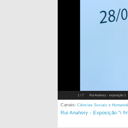
1
/
7
Rui Anahory - exposição 1
Canais:
Ciências Sociais e Humani
Rui Anahory - Exposição "i f