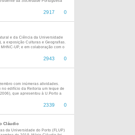
residente da Sociedade Portuguesa
2917
0
tural e da Ciência da Universidade
o), a exposição Culturas e Geografias.
 o MHNC-UP, e em colaboração com o
2943
0
ezembro com inúmeras atividades.
 no edifício da Reitoria um leque de
2006), que apresentou à U.Porto a
2339
0
io Cláudio
ras da Universidade do Porto (FLUP)