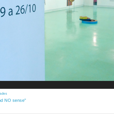
dades
ind NO sense"