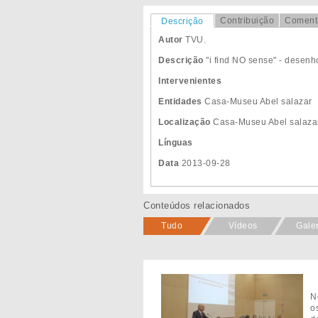
Contribuição
Coment
Descrição
Autor
TVU.
Descrição
"i find NO sense" - desenh
Intervenientes
Entidades
Casa-Museu Abel salazar
Localização
Casa-Museu Abel salaza
Línguas
Data
2013-09-28
Conteúdos relacionados
Tudo
Vídeos
Gale
N
o