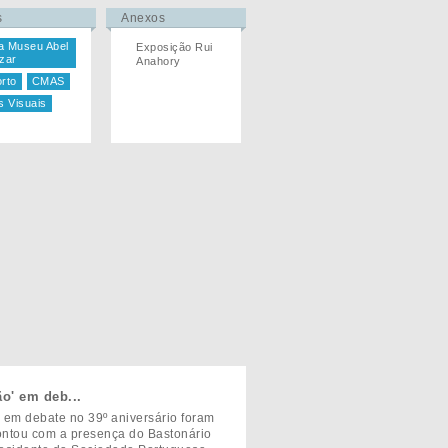
s
Anexos
a Museu Abel
Exposição Rui
zar
Anahory
rto
CMAS
s Visuais
o' em deb...
 em debate no 39º aniversário foram
contou com a presença do Bastonário