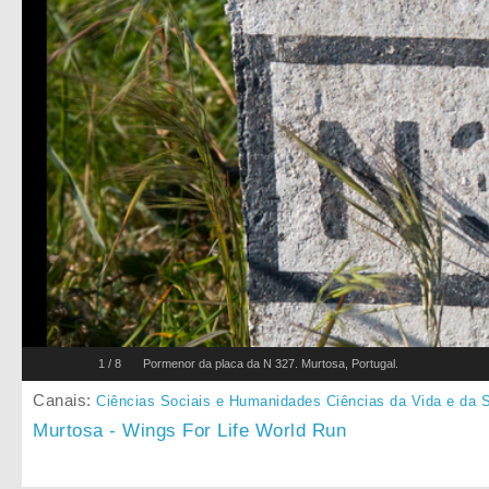
1
/
8
Pormenor da placa da N 327. Murtosa, Portugal.
Canais:
Ciências Sociais e Humanidades
Ciências da Vida e da 
Murtosa - Wings For Life World Run