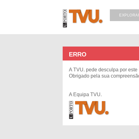
EXPLORA
ERRO
A TVU. pede desculpa por este i
Obrigado pela sua compreensã
A Equipa TVU.