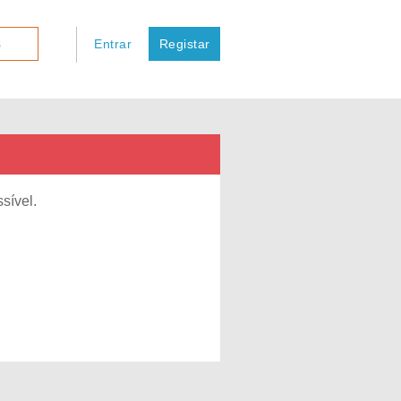
Entrar
Registar
S
sível.