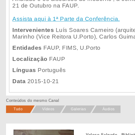
21 de Outubro na FAUP.
Assista aqui à 1ª Parte da Conferência.
Intervenientes
Luís Soares Carneiro (arquite
Marinho (Vice Reitora U.Porto), Carlos Guim
Entidades
FAUP, FIMS, U.Porto
Localização
FAUP
Línguas
Português
Data
2015-10-21
Conteúdos do mesmo Canal
Tudo
Vídeos
Galerias
Áudios
Veloso Salgado - Biblio