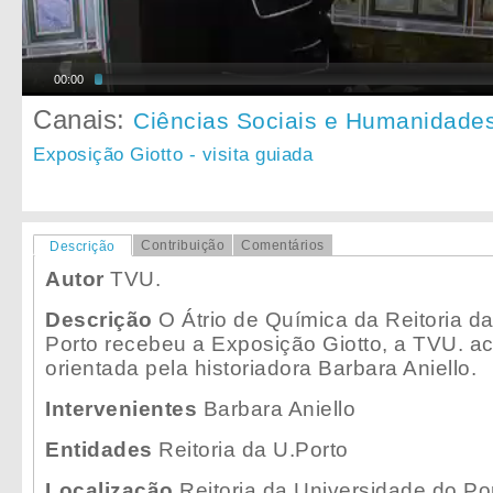
00:00
Canais:
Ciências Sociais e Humanidade
Exposição Giotto - visita guiada
Contribuição
Comentários
Descrição
Autor
TVU.
Descrição
O Átrio de Química da Reitoria d
Porto recebeu a Exposição Giotto, a TVU. a
orientada pela historiadora Barbara Aniello.
Intervenientes
Barbara Aniello
Entidades
Reitoria da U.Porto
Localização
Reitoria da Universidade do Po