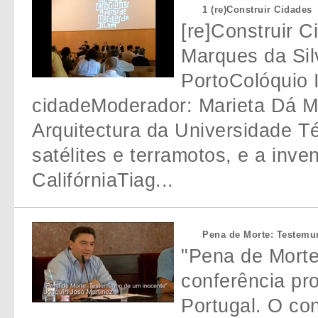
1 (re)Construir Cidades
[re]Construir C
Marques da Si
PortoColóquio 
cidadeModerador: Marieta Dá M
Arquitectura da Universidade Té
satélites e terramotos, e a inv
CalifórniaTiag...
Pena de Morte: Testemu
"Pena de Mort
conferência pr
Portugal. O co