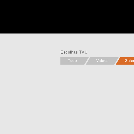
Escolhas TVU.
Tudo
Vídeos
Gale