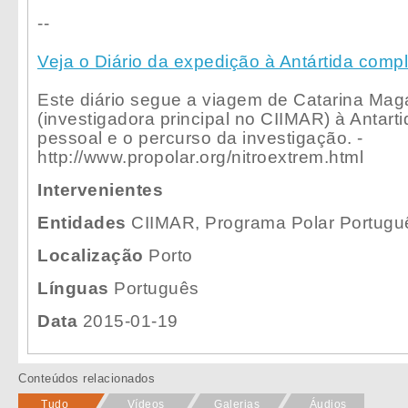
--
Veja o Diário da expedição à Antártida compl
Este diário segue a viagem de Catarina Mag
(investigadora principal no CIIMAR) à Antarti
pessoal e o percurso da investigação. -
http://www.propolar.org/nitroextrem.html
Intervenientes
Entidades
CIIMAR, Programa Polar Portugu
Localização
Porto
Línguas
Português
Data
2015-01-19
Conteúdos relacionados
Tudo
Vídeos
Galerias
Áudios