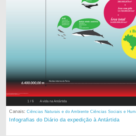
1
/
6
A vida na Antártida
Canais:
Ciências Naturais e do Ambiente
Ciências Sociais e Hu
Infografias do Diário da expedição à Antártida